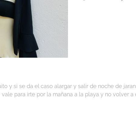
guito y si se da el caso alargar y salir de noche de jara
vale para irte por la mañana a la playa y no volver a 