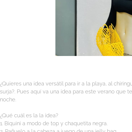
¿Quieres una idea versátil para ir a la playa, al chirin
surja?. Pues aquí va una idea para este verano que te 
noche.
¿Qué cuál es la la idea?
1. Biquini a modo de top y chaquetita negra.
2. Pañuelo a la cabeza a juego de una jelly bag.