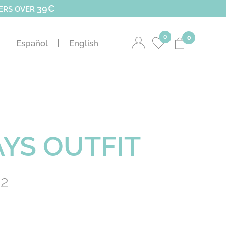
39€
DERS OVER
0
0
Español
English
YS OUTFIT
22