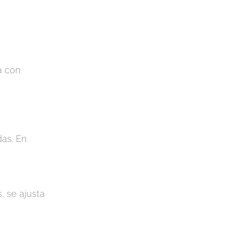
a con
das. En
, se ajusta