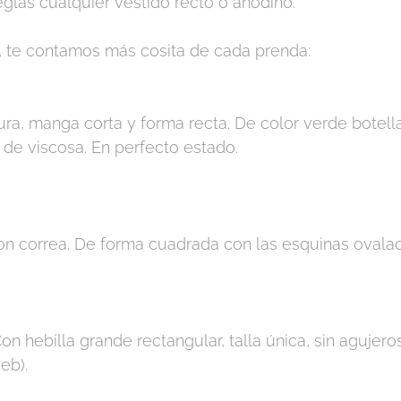
eglas cualquier vestido recto o anodino.
r, te contamos más cosita de cada prenda:
ura, manga corta y forma recta. De color verde botell
de viscosa. En perfecto estado.
con correa. De forma cuadrada con las esquinas ovala
n hebilla grande rectangular, talla única, sin agujeros
eb).