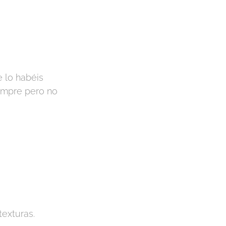
 lo habéis
empre pero no
exturas.