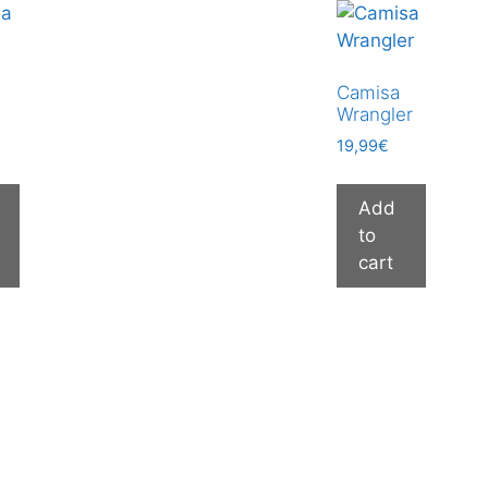
Camisa
Wrangler
19,99
€
Add
to
cart