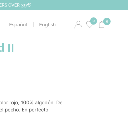
39€
DERS OVER
0
0
Español
English
 II
olor rojo, 100% algodón. De
del pecho. En perfecto