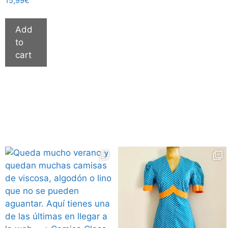
15,99
€
Add
to
cart