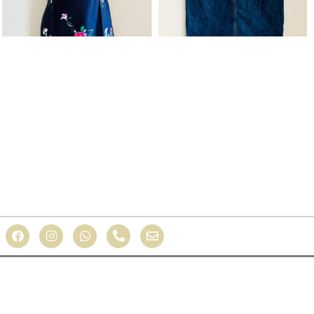
s sociales y analizar el tráfico. Además, compartimos
s web, quienes pueden combinarla con otra información
r
Rechazar