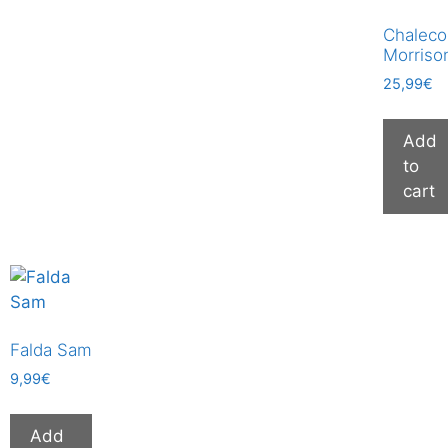
Chaleco
Morriso
25,99
€
Add
to
cart
Falda Sam
9,99
€
Add