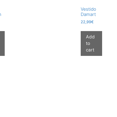
Vestido
n
Damart
22,99
€
Add
to
cart