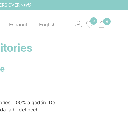
39€
DERS OVER
0
0
Español
English
itories
ge
ories, 100% algodón. De
ada lado del pecho.