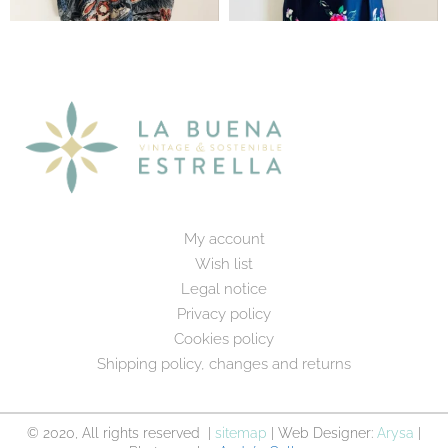
My account
Wish list
Legal notice
Privacy policy
Cookies policy
Shipping policy, changes and returns
© 2020, All rights reserved |
sitemap
| Web Designer:
Arysa
|