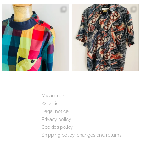
My account
Wish list
Legal notice
Privacy policy
Cookies policy
Shipping policy, changes and returns