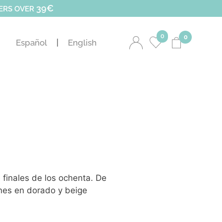
39€
DERS OVER
0
0
Español
English
 finales de los ochenta. De
ones en dorado y beige