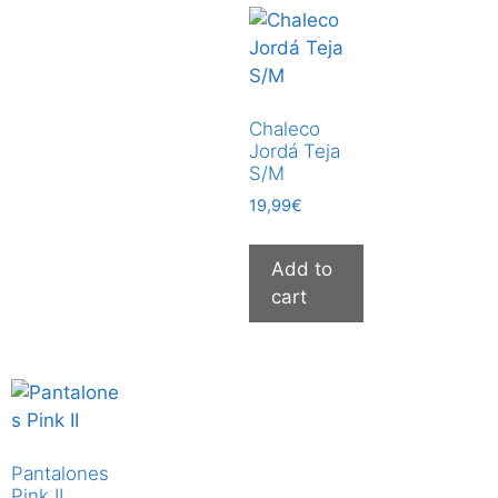
Chaleco
Jordá Teja
S/M
19,99
€
Add to
cart
Pantalones
Pink II