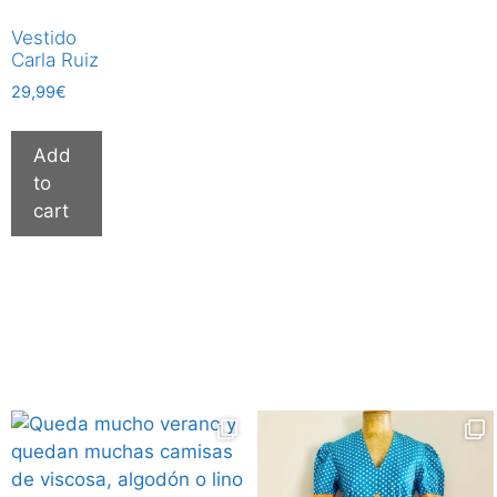
Vestido
Carla Ruiz
29,99
€
Add
to
cart