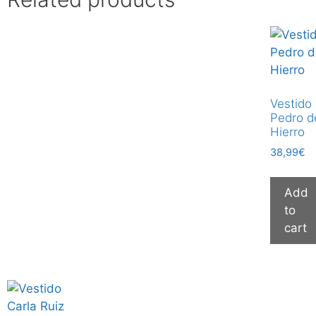
Vestido
Pedro d
Hierro
38,99
€
Add
to
cart