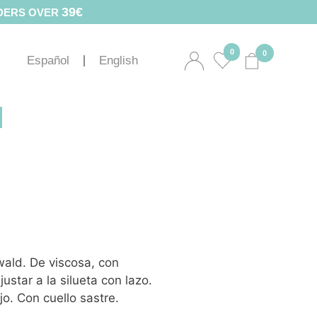
39€
RDERS OVER
0
0
Español
English
d
wald. De viscosa, con
justar a la silueta con lazo.
o. Con cuello sastre.