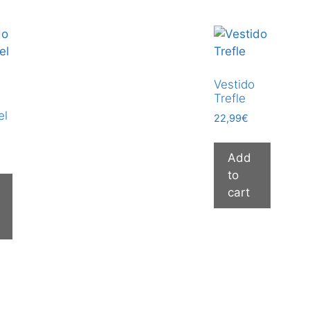
Vestido
Trefle
el
22,99
€
Add
to
cart